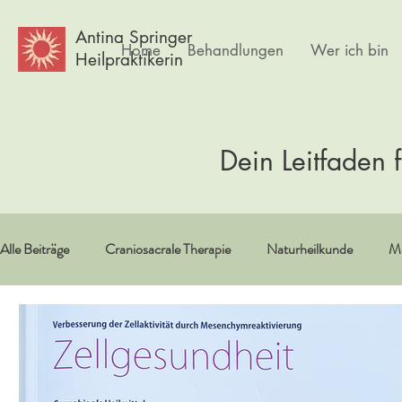
Antina Springer
Home
Behandlungen
Wer ich bin
Heilpraktikerin
Dein Leitfaden 
Alle Beiträge
Craniosacrale Therapie
Naturheilkunde
Me
Vitamine/Spurenelemente
Spiritualität
Erfahrungsberi
Psychlogie
Frauen
Körpertherapie
Kultur