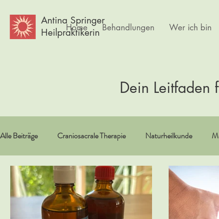
Antina Springer
Home
Behandlungen
Wer ich bin
Heilpraktikerin
Dein Leitfaden 
Alle Beiträge
Craniosacrale Therapie
Naturheilkunde
Me
Vitamine/Spurenelemente
Spiritualität
Erfahrungsberi
Psychlogie
Frauen
Körpertherapie
Kultur