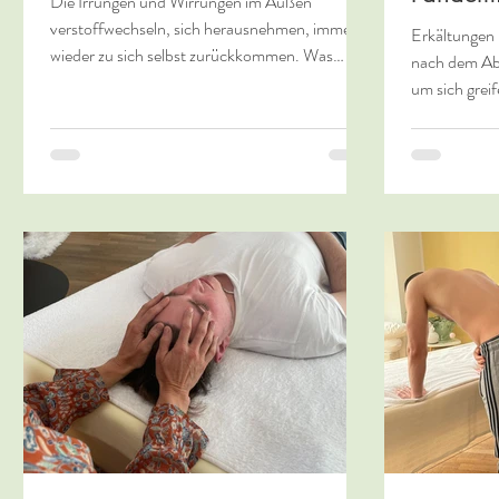
Die Irrungen und Wirrungen im Außen
verstoffwechseln, sich herausnehmen, immer
Erkältungen 
wieder zu sich selbst zurückkommen. Was
nach dem Abf
bringen mir...
um sich greif