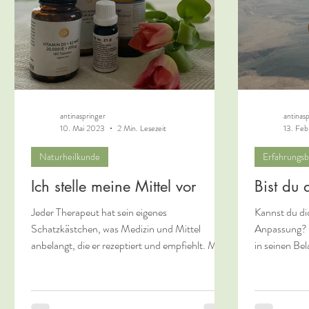
antinaspringer
antinas
10. Mai 2023
2 Min. Lesezeit
13. Fe
Naturheilkunde
Erfahrungsb
Ich stelle meine Mittel vor
Bist du
Jeder Therapeut hat sein eigenes
Kannst du di
Schatzkästchen, was Medizin und Mittel
Anpassung? D
anbelangt, die er rezeptiert und empfiehlt. Mein
in seinen Be
Schatzkästchen...
oder so...