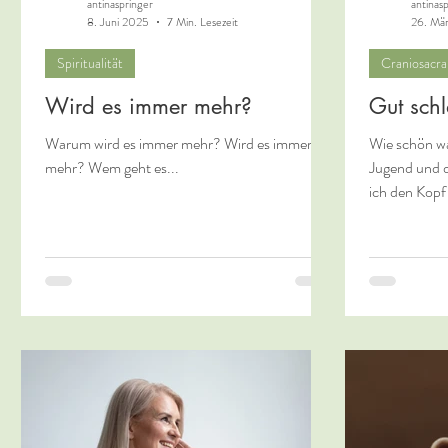
antinaspringer
antinas
8. Juni 2025
7 Min. Lesezeit
26. Mä
Spiritualität
Craniosacra
Wird es immer mehr?
Gut schl
Warum wird es immer mehr? Wird es immer
Wie schön war
mehr? Wem geht es...
Jugend und 
ich den Kopf 