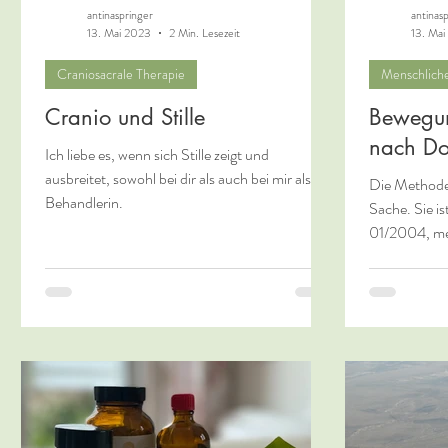
antinaspringer
antinas
13. Mai 2023
2 Min. Lesezeit
13. Ma
Craniosacrale Therapie
Menschlich
Cranio und Stille
Bewegun
nach Do
Ich liebe es, wenn sich Stille zeigt und
ausbreitet, sowohl bei dir als auch bei mir als
Die Methode ‚
Behandlerin.
Sache. Sie is
01/2004, mei