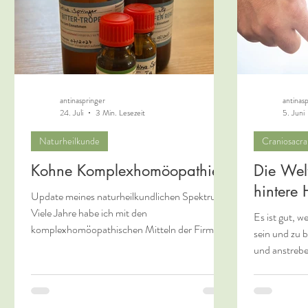
antinaspringer
antinas
24. Juli
3 Min. Lesezeit
5. Juni
Naturheilkunde
Craniosacra
Kohne Komplexhomöopathie
Die Welt
hintere
Update meines naturheilkundlichen Spektrums
Viele Jahre habe ich mit den
Es ist gut, w
komplexhomöopathischen Mitteln der Firma
sein und zu b
Regena, den Regenaplexen, gearbeitet. Sie
und anstrebe
kreuzten unmittelbar nach meiner bestandenen
dabei. Ich mö
Heilpraktiker-Prüfung im Jahr 2004 meinen
wie es ist, 
Weg. Mit anfänglicher Anstrengung ob der
zu können od