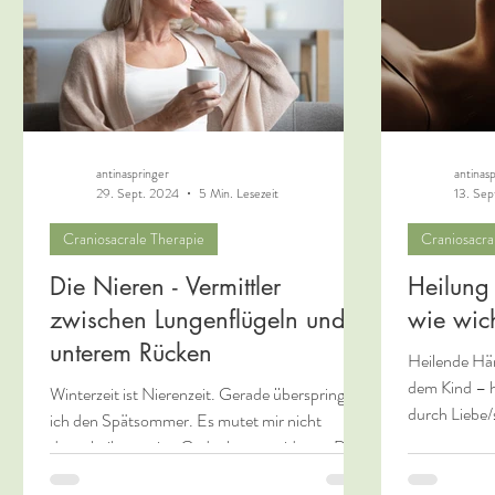
antinaspringer
antinas
29. Sept. 2024
5 Min. Lesezeit
13. Sep
Craniosacrale Therapie
Craniosacra
Die Nieren - Vermittler
Heilung
zwischen Lungenflügeln und
wie wich
unterem Rücken
Heilende Hä
dem Kind – 
Winterzeit ist Nierenzeit. Gerade überspringe
durch Liebe
ich den Spätsommer. Es mutet mir nicht
Methoden,..
danach, ihm meine Gedanken zu widmen. Die
Hoffnung...