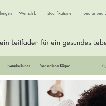
lungen
Wer ich bin
Qualifikationen
Honorar und D
ein Leitfaden für ein gesundes Leb
Naturheilkunde
Menschlicher Körper
itualität
Erfahrungsberichte
Buchempfehlungen
rtherapie
Kultur