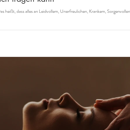
Das heißt, dass alles an Leidvollem, Unerfreulichen, Krankem, Sorgenvolle