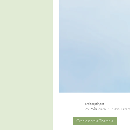
antinaspringer
25. März 2020
6 Min. Leseze
Craniosacrale Therapie