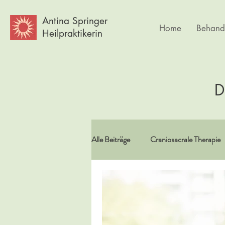
Antina Springer
Home
Behand
Heilpraktikerin
D
Alle Beiträge
Craniosacrale Therapie
Vitamine/Spurenelemente
Spir
Psychlogie
Frauen
Körpe