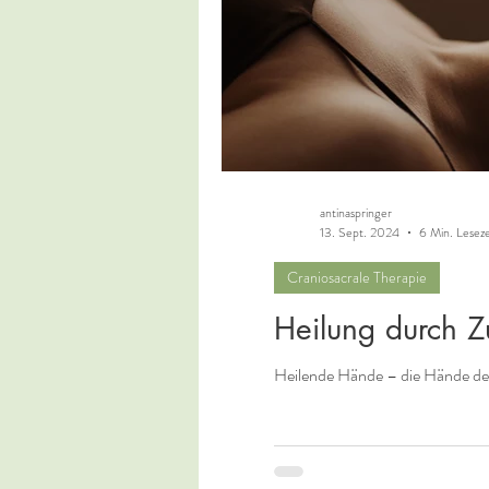
antinaspringer
13. Sept. 2024
6 Min. Leseze
Craniosacrale Therapie
Heilung durch Z
Heilende Hände – die Hände de