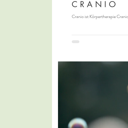
C R A N I O
Cranio ist Körpertherapie Cranio