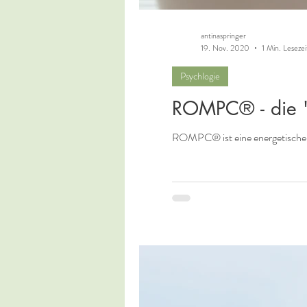
antinaspringer
19. Nov. 2020
1 Min. Lesezei
Psychlogie
ROMPC® - die 'K
ROMPC® ist eine energetische p