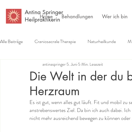
Antina Springer
Home
Behandlungen
Wer ich bin
Heilpraktikerin
Alle Beiträge
Craniosacrale Therapie
Naturheilkunde
Me
antinaspringer
5. Juni
5 Min. Lesezeit
Erfahrungsberichte
Buchempfehlungen
Psychlogie
Die Welt in der du bi
Herzraum
Es ist gut, wenn alles gut läuft. Fit und mobil zu s
anstrebenswertes Ziel. Da bin ich auch dabei. Ich m
nicht mehr ausreichend bewegen zu können oder a