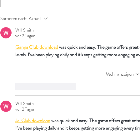
Wünschst du
Sich mit dem Tod beschäftigen
Sortieren nach:
Aktuell
Will Smith
vor 2 Tagen
Ganga Club download
 was quick and easy. The game offers great 
levels. I’ve been playing daily and it keeps getting more engaging e
Mehr anzeigen
Gefällt mir
Antworten
Will Smith
vor 2 Tagen
Jai Club download
 was quick and easy. The game offers great enter
I’ve been playing daily and it keeps getting more engaging every ti