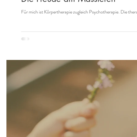
Für mich ist Körpertherapie zugleich Psychotherapie. Die the