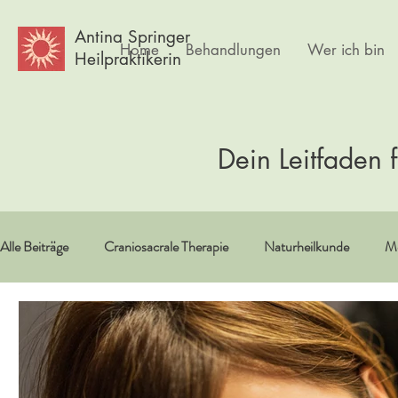
Antina Springer
Home
Behandlungen
Wer ich bin
Heilpraktikerin
Dein Leitfaden 
Alle Beiträge
Craniosacrale Therapie
Naturheilkunde
Me
Vitamine/Spurenelemente
Spiritualität
Erfahrungsberi
Psychlogie
Frauen
Körpertherapie
Kultur