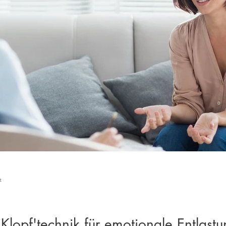
t
lopf'technik für emotionale Entlastu