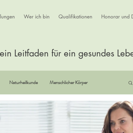
lungen
Wer ich bin
Qualifikationen
Honorar und D
ein Leitfaden für ein gesundes Leb
Naturheilkunde
Menschlicher Körper
itualität
Erfahrungsberichte
Buchempfehlungen
rtherapie
Kultur