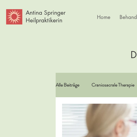
Antina Springer
Home
Behand
Heilpraktikerin
D
Alle Beiträge
Craniosacrale Therapie
Vitamine/Spurenelemente
Spir
Psychlogie
Frauen
Körpe