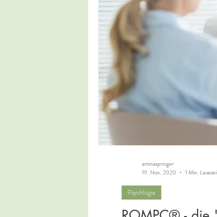
antinaspringer
19. Nov. 2020
1 Min. Lesezei
Psychlogie
ROMPC® - die 'K