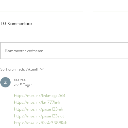
10 Kommentare
Kommentar verfassen...
Kohne Komplexhomöopathie
Die Welt in d
Sortieren nach:
Aktuell
hintere Her
zee zee
vor 5 Tagen
https://mez.ink/linkmega288
https://mez.ink/km777link
https://mez.ink/pasar123nih
https://mez.ink/pasar123slot
https://mez.ink/fonix3388link