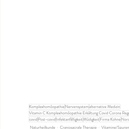
Komplexhomöopathie
Nervensystem
alternative Medizin
Vitamin C Komplexhomöopathie Erkältung Covid Corona Reg
covid
Post-covid
Infektanfälligkeit
Müdigkeit
Firma Kohne
Nor
Naturheilkunde
Craniosacrale Therapie
Vitamine/Spure