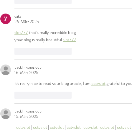
Gefällt mir
Antworten
yakali
26. März 2025
slot777
 that's really incredible blog 
your blog is really beautiful 
slot777
Gefällt mir
Antworten
backlinksnosleep
16. März 2025
it's really nice to read your blog article, I am 
cctvslot
 grateful to you
Gefällt mir
Antworten
backlinksnosleep
15. März 2025
| 
cctvslot
 | 
cctvslot
 | 
cctvslot
 | 
cctvslot
 | 
cctvslot
 | 
cctvslot
 | 
cctvslot
 