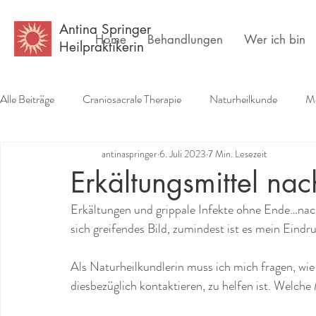
Antina Springer
Home
Behandlungen
Wer ich bin
Heilpraktikerin
Alle Beiträge
Craniosacrale Therapie
Naturheilkunde
Me
antinaspringer
6. Juli 2023
7 Min. Lesezeit
Erfahrungsberichte
Buchempfehlungen
Psychlogie
Erkältungsmittel na
Erkältungen und grippale Infekte ohne Ende…nac
sich greifendes Bild, zumindest ist es mein Eindr
Als Naturheilkundlerin muss ich mich fragen, wi
diesbezüglich kontaktieren, zu helfen ist. Welche