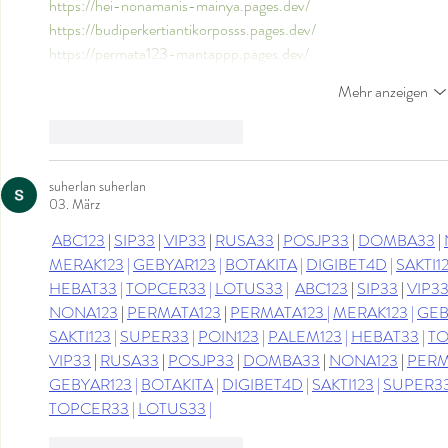
https://hei-nonamanis-mainya.pages.dev/
https://budiperkertiantikorposss.pages.dev/
https://permata123-mantappp.pages.dev/
Mehr anzeigen
Gefällt mir
Antworten
suherlan suherlan
03. März
ABC123
 | 
SIP33
 | 
VIP33
 | 
RUSA33
 | 
POSJP33
 | 
DOMBA33
 | 
MERAK123
 | 
GEBYAR123
 | 
BOTAKITA
 | 
DIGIBET4D
 | 
SAKTI1
HEBAT33
 | 
TOPCER33
 | 
LOTUS33
 | 
ABC123
 | 
SIP33
 | 
VIP3
NONA123
 | 
PERMATA123
 | 
PERMATA123 
| 
MERAK123
 | 
GEB
SAKTI123
 | 
SUPER33
 | 
POIN123
 | 
PALEM123
 | 
HEBAT33
 | 
TO
VIP33
 | 
RUSA33
 | 
POSJP33
 | 
DOMBA33
 | 
NONA123
 | 
PERM
GEBYAR123
 | 
BOTAKITA
 | 
DIGIBET4D
 | 
SAKTI123
 | 
SUPER3
TOPCER33
 | 
LOTUS33
 |