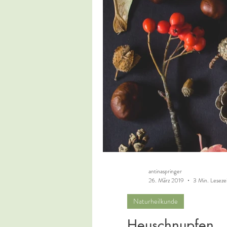
antinaspringer
26. März 2019
3 Min. Leseze
Naturheilkunde
Heuschnupfen