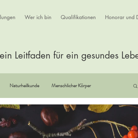
lungen
Wer ich bin
Qualifikationen
Honorar und D
ein Leitfaden für ein gesundes Leb
Naturheilkunde
Menschlicher Körper
itualität
Erfahrungsberichte
Buchempfehlungen
rtherapie
Kultur