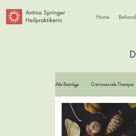
Antina Springer
Home
Behand
Heilpraktikerin
D
Alle Beiträge
Craniosacrale Therapie
Vitamine/Spurenelemente
Spir
Psychlogie
Frauen
Körpe