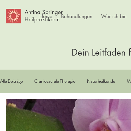
Antina Springer
Home
Behandlungen
Wer ich bin
Heilpraktikerin
Dein Leitfaden 
Alle Beiträge
Craniosacrale Therapie
Naturheilkunde
Me
Vitamine/Spurenelemente
Spiritualität
Erfahrungsberi
Psychlogie
Frauen
Körpertherapie
Kultur