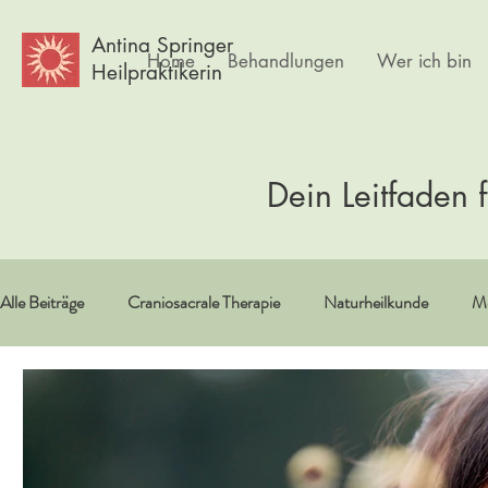
Antina Springer
Home
Behandlungen
Wer ich bin
Heilpraktikerin
Dein Leitfaden 
Alle Beiträge
Craniosacrale Therapie
Naturheilkunde
Me
Vitamine/Spurenelemente
Spiritualität
Erfahrungsberi
Psychlogie
Frauen
Körpertherapie
Kultur