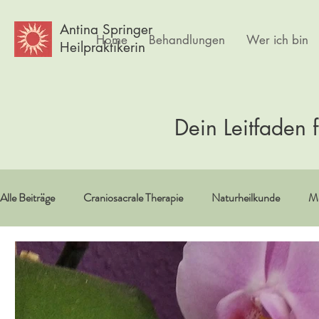
Antina Springer
Home
Behandlungen
Wer ich bin
Heilpraktikerin
Dein Leitfaden 
Alle Beiträge
Craniosacrale Therapie
Naturheilkunde
Me
Vitamine/Spurenelemente
Spiritualität
Erfahrungsberi
Psychlogie
Frauen
Körpertherapie
Kultur