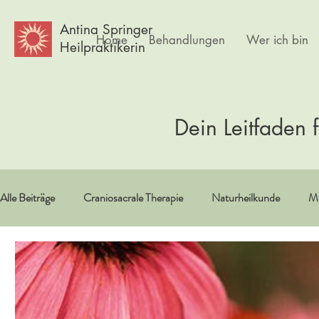
Antina Springer
Home
Behandlungen
Wer ich bin
Heilpraktikerin
Dein Leitfaden 
Alle Beiträge
Craniosacrale Therapie
Naturheilkunde
Me
Vitamine/Spurenelemente
Spiritualität
Erfahrungsberi
Psychlogie
Frauen
Körpertherapie
Kultur