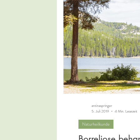
antinaspringer
5. Juli 2019
4 Min. Lesezeit
Naturheilkunde
Borreliose beha