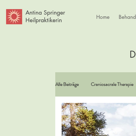
Antina Springer
Home
Behand
Heilpraktikerin
D
Alle Beiträge
Craniosacrale Therapie
Vitamine/Spurenelemente
Spir
Psychlogie
Frauen
Körpe