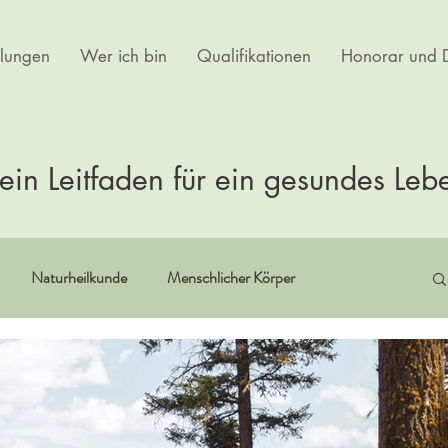
lungen
Wer ich bin
Qualifikationen
Honorar und D
ein Leitfaden für ein gesundes Leb
Naturheilkunde
Menschlicher Körper
itualität
Erfahrungsberichte
Buchempfehlungen
rtherapie
Kultur