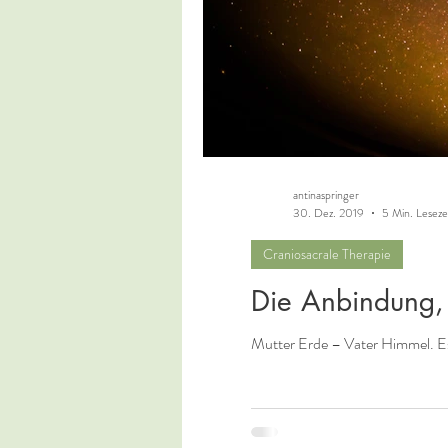
antinaspringer
30. Dez. 2019
5 Min. Leseze
Craniosacrale Therapie
Die Anbindung, 
Mutter Erde – Vater Himmel. Es h