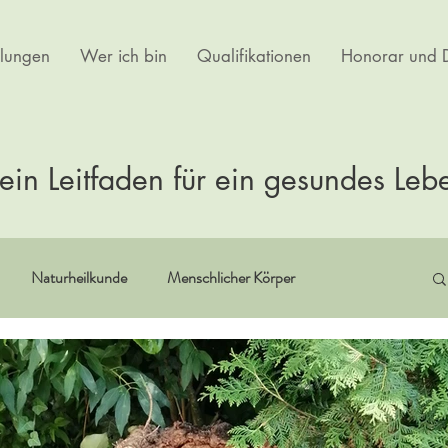
lungen
Wer ich bin
Qualifikationen
Honorar und D
ein Leitfaden für ein gesundes Leb
Naturheilkunde
Menschlicher Körper
itualität
Erfahrungsberichte
Buchempfehlungen
rtherapie
Kultur