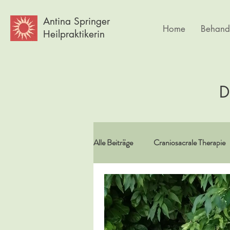
Antina Springer
Home
Behand
Heilpraktikerin
D
Alle Beiträge
Craniosacrale Therapie
Vitamine/Spurenelemente
Spir
Psychlogie
Frauen
Körpe