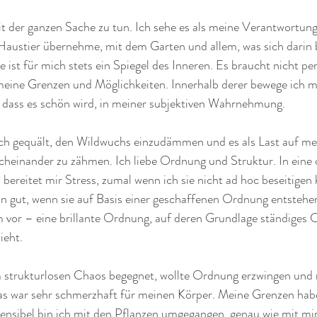
t der ganzen Sache zu tun. Ich sehe es als meine Verantwortung,
Haustier übernehme, mit dem Garten und allem, was sich darin b
st für mich stets ein Spiegel des Inneren. Es braucht nicht perf
 meine Grenzen und Möglichkeiten. Innerhalb derer bewege ich m
o dass es schön wird, in meiner subjektiven Wahrnehmung.
ich gequält, den Wildwuchs einzudämmen und es als Last auf me
heinander zu zähmen. Ich liebe Ordnung und Struktur. In eine o
ereitet mir Stress, zumal wenn ich sie nicht ad hoc beseitigen
 gut, wenn sie auf Basis einer geschaffenen Ordnung entstehen.
vor – eine brillante Ordnung, auf deren Grundlage ständiges Ch
eht. 
m strukturlosen Chaos begegnet, wollte Ordnung erzwingen und
s war sehr schmerzhaft für meinen Körper. Meine Grenzen habe 
ensibel bin ich mit den Pflanzen umgegangen, genau wie mit mir