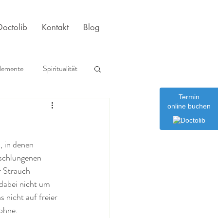
octolib
Kontakt
Blog
lemente
Spiritualität
Termin
r
online buchen
, in denen 
eschlungenen 
r Strauch 
dabei nicht um 
 nicht auf freier 
ohne. 