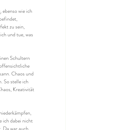
 ebenso wie ich 
efindet, 
ekt zu sein, 
ich und tue, was 
inen Schultern 
ffensichtliche 
 kann. Chaos und 
 So stelle ich 
aos, Kreativität 
 niederkämpfen, 
ich dabei nicht 
. Da war auch 