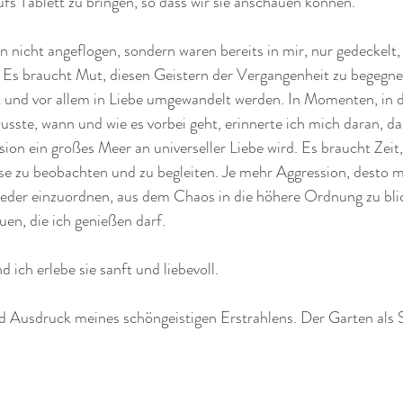
fs Tablett zu bringen, so dass wir sie anschauen können. 
nicht angeflogen, sondern waren bereits in mir, nur gedeckelt, 
 Es braucht Mut, diesen Geistern der Vergangenheit zu begegne
ft und vor allem in Liebe umgewandelt werden. In Momenten, in 
usste, wann und wie es vorbei geht, erinnerte ich mich daran, d
on ein großes Meer an universeller Liebe wird. Es braucht Zeit
se zu beobachten und zu begleiten. Je mehr Aggression, desto m
 wieder einzuordnen, aus dem Chaos in die höhere Ordnung zu bl
uen, die ich genießen darf.
 ich erlebe sie sanft und liebevoll.
nd Ausdruck meines schöngeistigen Erstrahlens. Der Garten als 