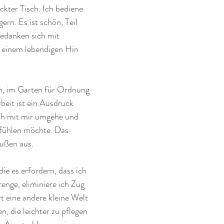
ckter Tisch. Ich bediene 
rn. Es ist schön, Teil 
bedanken sich mit 
 einem lebendigen Hin 
n, im Garten für Ordnung 
beit ist ein Ausdruck 
ch mit mir umgehe und 
 fühlen möchte. Das 
ußen aus. 
ie es erfordern, dass ich 
nge, eliminiere ich Zug 
t eine andere kleine Welt 
, die leichter zu pflegen 