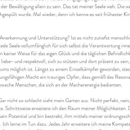
der Bewältigung allein zu sein. Das tat meiner Seele weh. Die w
hgespült wurde. Mal wieder, denn ich kenne es seit frühester Kin
 Anerkennung und Unterstützung? Ist es nicht zutiefst menschli
ede Seele vollumfänglich für sich selbst die Verantwortung inne
keiner Weise für das eigen Glück und die täglichen Befindlichk
, liebe- und respektvoll, sich zu stützen und dort präsent zu sein
rums möglich ist. Längst zu einem Einzelkämpfer geworden, stec
ungsfähigen Macht ein trauriges Opfer, dass gemäß des Resonan
chwache Menschen, die sich an der Macherenergie bedienten. 
Gar nicht so schlecht sieht mein Garten aus. Nicht perfekt, nein,
te. Schrittweise erweitere ich den Raum meiner Möglichkeiten. 
 sein Potential und bin bestrebt, ihm mittels meiner ordnungssc
. Ich lerne im Tun dazu. Jedes Jahr erweitere ich meine Kompete