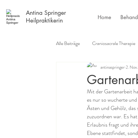
Antina Springer
Home
Behand
Heilpraktikerin
Alle Beiträge
Craniosacrale Therapie
antinaspringer
2. Nov
Erfahrungsberichte
Buchempf
Gartenarb
Mit der Gartenarbeit ha
es nur so wucherte und 
Ästen und Gehölz, das 
zuzuordnen war. Es hat 
Erlaubnis fragt und ihr
Ebene stattfindet, son