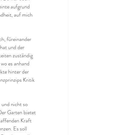
einte aufgrund 
dheit, auf mich 
ch, füreinander 
hat und der 
eiten zuständig 
, wo es anhand 
kte hinter der 
zprinzips Kritik 
 und nicht so 
Der Garten bietet 
haffenden Kraft 
nzen. Es soll 