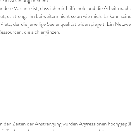
len Ausstrahlung meinem 
ndere Variante ist, dass ich mir Hilfe hole und die Arbeit mache
t, es strengt ihn bei weitem nicht so an wie mich. Er kann sein
 Platz, der die jeweilige Seelenqualität widerspiegelt. Ein Netz
essourcen, die sich ergänzen.
In den Zeiten der Anstrengung wurden Aggressionen hochgespült