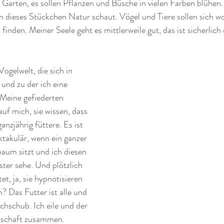
Garten, es sollen Pflanzen und Büsche in vielen Farben blühen.
in dieses Stückchen Natur schaut. Vögel und Tiere sollen sich w
inden. Meiner Seele geht es mittlerweile gut, das ist sicherlich 
Vogelwelt, die sich in 
und zu der ich eine 
 Meine gefiederten 
uf mich, sie wissen, dass 
anzjährig füttere. Es ist 
takulär, wenn ein ganzer 
um sitzt und ich diesen 
ter sehe. Und plötzlich 
t, ja, sie hypnotisieren 
 Das Futter ist alle und 
hschub. Ich eile und der 
nnschaft zusammen. 