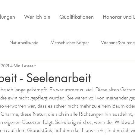
lungen
Wer ich bin
Qualifikationen
Honorar und D
Naturheilkunde
Menschlicher Körper
Vitamine/Spurene
. 2021
4 Min. Lesezeit
ehlungen
Psychlogie
Frauen
Körpertherapie
Kultu
eit - Seelenarbeit
be ich lange gekämpft. Es war immer zu viel. Diese alten Gärten
die ewig nicht gepflegt wurden. Sie waren voll von ineinander g
so verworren war, dass es schier nicht mehr zu einem Baum ode
Charme, diese Natur, die sich in alle Richtungen hin ausdehnt, 
en eigenen Gesetzen folgt. Schwierig wird es, wenn der Wildwuchs
dern auf dem Grundstück, auf dem das Haus steht, in dem ich w