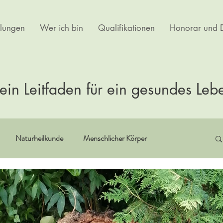
lungen
Wer ich bin
Qualifikationen
Honorar und D
ein Leitfaden für ein gesundes Leb
Naturheilkunde
Menschlicher Körper
itualität
Erfahrungsberichte
Buchempfehlungen
rtherapie
Kultur