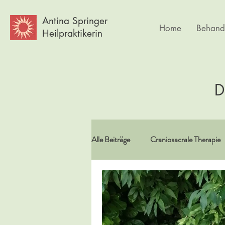
Antina Springer
Home
Behand
Heilpraktikerin
D
Alle Beiträge
Craniosacrale Therapie
Vitamine/Spurenelemente
Spir
Psychlogie
Frauen
Körpe