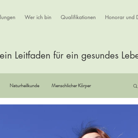
lungen
Wer ich bin
Qualifikationen
Honorar und D
ein Leitfaden für ein gesundes Leb
Naturheilkunde
Menschlicher Körper
itualität
Erfahrungsberichte
Buchempfehlungen
rtherapie
Kultur