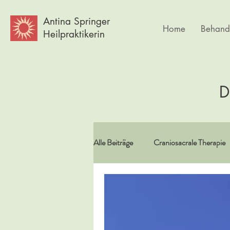
Antina Springer
Home
Behand
Heilpraktikerin
D
Alle Beiträge
Craniosacrale Therapie
Vitamine/Spurenelemente
Spir
Psychlogie
Frauen
Körpe