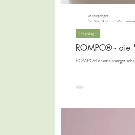
antinaspringer
19. Nov. 2020
1 Min. Lesezei
Psychlogie
ROMPC® - die 'K
ROMPC® ist eine energetische p