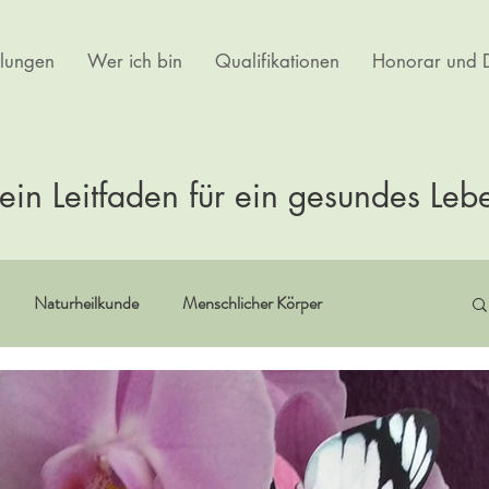
lungen
Wer ich bin
Qualifikationen
Honorar und D
ein Leitfaden für ein gesundes Leb
Naturheilkunde
Menschlicher Körper
itualität
Erfahrungsberichte
Buchempfehlungen
rtherapie
Kultur