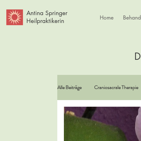
Antina Springer
Home
Behand
Heilpraktikerin
D
Alle Beiträge
Craniosacrale Therapie
Vitamine/Spurenelemente
Spir
Psychlogie
Frauen
Körpe