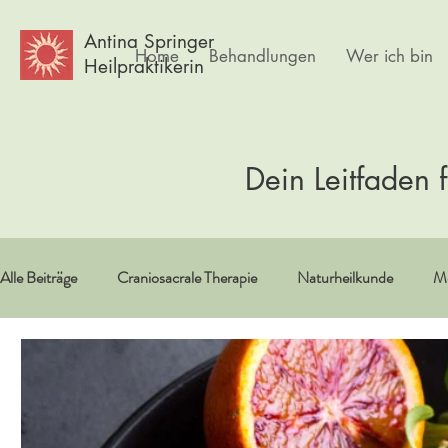
Antina Springer
Home
Behandlungen
Wer ich bin
Heilpraktikerin
Dein Leitfaden 
Alle Beiträge
Craniosacrale Therapie
Naturheilkunde
Me
Vitamine/Spurenelemente
Spiritualität
Erfahrungsberi
Psychlogie
Frauen
Körpertherapie
Kultur