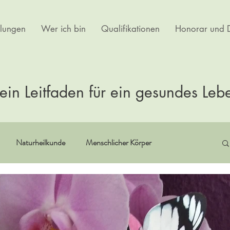
lungen
Wer ich bin
Qualifikationen
Honorar und D
ein Leitfaden für ein gesundes Leb
Naturheilkunde
Menschlicher Körper
itualität
Erfahrungsberichte
Buchempfehlungen
rtherapie
Kultur