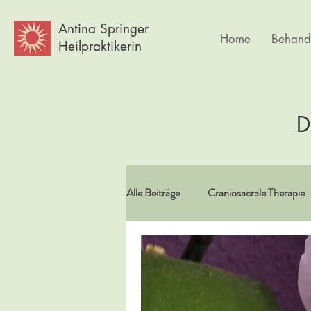
Antina Springer
Home
Behand
Heilpraktikerin
D
Alle Beiträge
Craniosacrale Therapie
Vitamine/Spurenelemente
Spir
Psychlogie
Frauen
Körpe