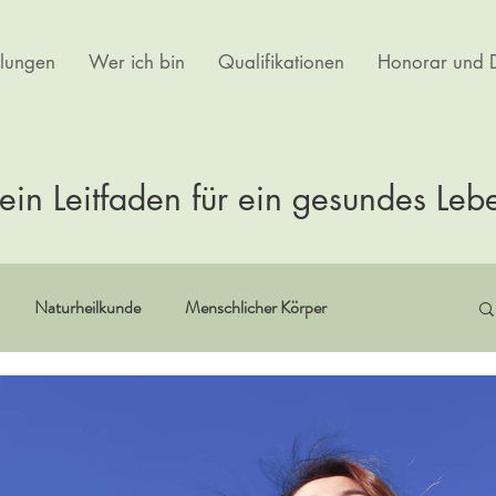
lungen
Wer ich bin
Qualifikationen
Honorar und D
ein Leitfaden für ein gesundes Leb
Naturheilkunde
Menschlicher Körper
itualität
Erfahrungsberichte
Buchempfehlungen
rtherapie
Kultur