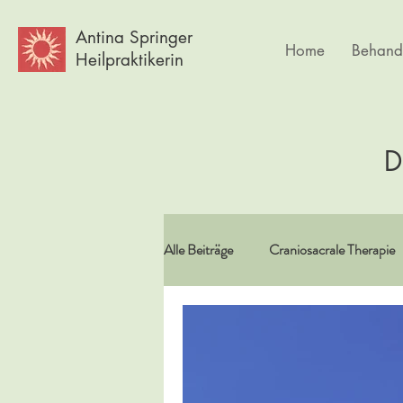
Antina Springer
Home
Behand
Heilpraktikerin
D
Alle Beiträge
Craniosacrale Therapie
Vitamine/Spurenelemente
Spir
Psychlogie
Frauen
Körpe