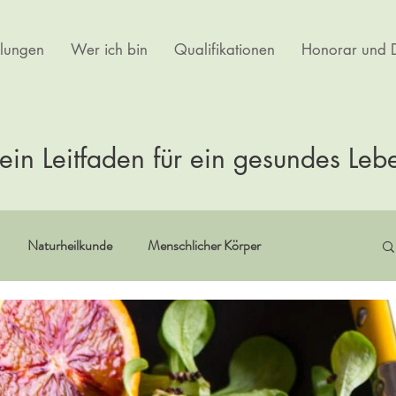
lungen
Wer ich bin
Qualifikationen
Honorar und D
ein Leitfaden für ein gesundes Leb
Naturheilkunde
Menschlicher Körper
itualität
Erfahrungsberichte
Buchempfehlungen
rtherapie
Kultur