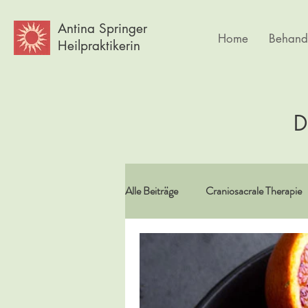
Antina Springer
Home
Behand
Heilpraktikerin
D
Alle Beiträge
Craniosacrale Therapie
Vitamine/Spurenelemente
Spir
Psychlogie
Frauen
Körpe