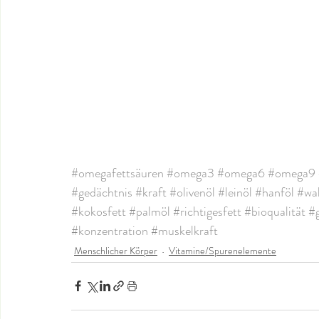
#omegafettsäuren
#omega3
#omega6
#omega9
#gedächtnis
#kraft
#olivenöl
#leinöl
#hanföl
#wa
#kokosfett
#palmöl
#richtigesfett
#bioqualität
#g
#konzentration
#muskelkraft
Menschlicher Körper
Vitamine/Spurenelemente