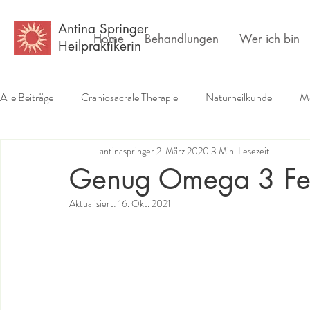
Antina Springer
Home
Behandlungen
Wer ich bin
Heilpraktikerin
Alle Beiträge
Craniosacrale Therapie
Naturheilkunde
Me
antinaspringer
2. März 2020
3 Min. Lesezeit
Erfahrungsberichte
Buchempfehlungen
Psychlogie
Genug Omega 3 Fet
Aktualisiert:
16. Okt. 2021