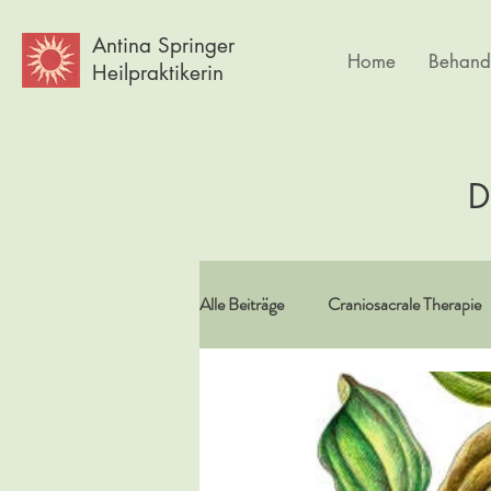
Antina Springer
Home
Behand
Heilpraktikerin
D
Alle Beiträge
Craniosacrale Therapie
Vitamine/Spurenelemente
Spir
Psychlogie
Frauen
Körpe