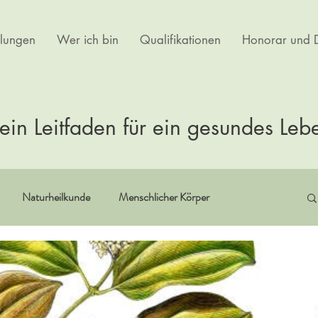
lungen
Wer ich bin
Qualifikationen
Honorar und D
ein Leitfaden für ein gesundes Leb
Naturheilkunde
Menschlicher Körper
itualität
Erfahrungsberichte
Buchempfehlungen
rtherapie
Kultur