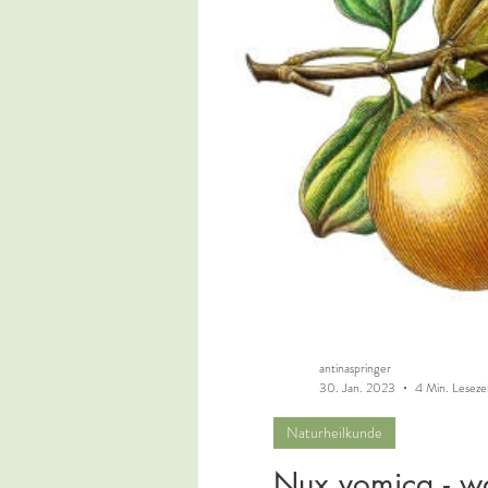
antinaspringer
30. Jan. 2023
4 Min. Leseze
Naturheilkunde
Nux vomica - w