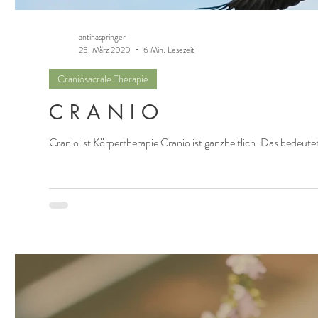
antinaspringer
25. März 2020
6 Min. Lesezeit
Craniosacrale Therapie
C R A N I O
Cranio ist Körpertherapie Cranio ist ganzheitlich. Das bedeute