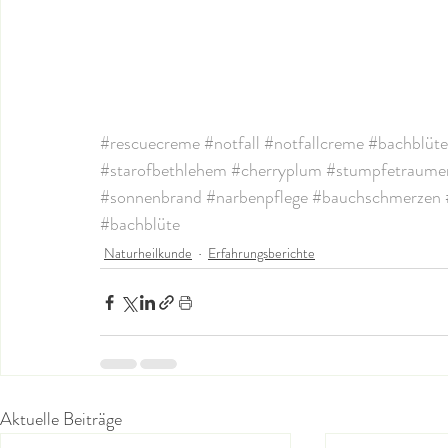
#rescuecreme
#notfall
#notfallcreme
#bachblüt
#starofbethlehem
#cherryplum
#stumpfetraume
#sonnenbrand
#narbenpflege
#bauchschmerzen
#bachblüte
Naturheilkunde
Erfahrungsberichte
Aktuelle Beiträge