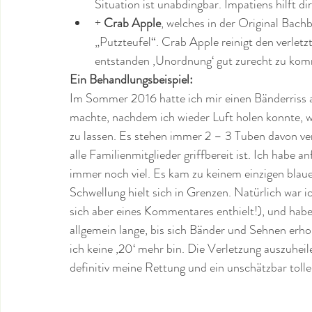
Situation ist unabdingbar. Impatiens hilft dir
+
 Crab Apple
, welches in der Original Bach
„Putzteufel“. Crab Apple reinigt den verletzte
entstanden ‚Unordnung‘ gut zurecht zu ko
Ein Behandlungsbeispiel:
Im Sommer 2016 hatte ich mir einen Bänderriss a
machte, nachdem ich wieder Luft holen konnte, 
zu lassen. Es stehen immer 2 – 3 Tuben davon vert
alle Familienmitglieder griffbereit ist. Ich habe 
immer noch viel. Es kam zu keinem einzigen blau
Schwellung hielt sich in Grenzen. Natürlich war i
sich aber eines Kommentares enthielt!), und habe
allgemein lange, bis sich Bänder und Sehnen erho
ich keine ‚20‘ mehr bin. Die Verletzung auszuhei
definitiv meine Rettung und ein unschätzbar tolle