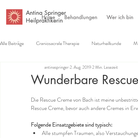
Antina Springer
Home
Behandlungen
Wer ich bin
Heilpraktikerin
Alle Beiträge
Craniosacrale Therapie
Naturheilkunde
Me
antinaspringer
2. Aug. 2019
2 Min. Lesezeit
Erfahrungsberichte
Buchempfehlungen
Psychlogie
Wunderbare Rescu
Die Rescue Creme von Bach ist meine unbestritten
Rescue Creme, bevor auch andere Cremes in Erw
Folgende Einsatzgebiete sind typisch:
Alle stumpfen Traumen, also Verstauchunge