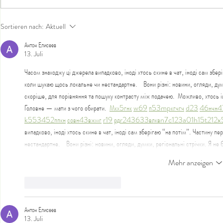
Kohne Komplexhomöopathie
Die Welt in d
Sortieren nach:
Aktuell
hintere Her
Антон Елисеев
13. Juli
Часом знаходжу ці джерела випадково, іноді хтось скине в чат, іноді сам збе
коли шукаю щось локальне чи нестандартне.    Вони різні: новини, огляди, дум
скоріше, для порівняння та пошуку контрасту між подачею.  Можливо, хтось і
Головне — мати з чого обирати.  
М
к
х
5
г
нк
w69
п
53
mp
кг
чг
ч
d23
46
н
чн
4
k55
34
52
пп
кн
с
о
вн
43
вж
мг
r19
рд
r24
36
33
вл
кв
n7
c123
a01
h15
t21
2x
випадково, іноді хтось скине в чат, іноді сам зберігаю “на потім”. Частину 
нестандартне.    Вони різні: новини, огляди, думки, регіональні стрічки. Я н
Mehr anzeigen
Gefällt mir
Antworten
Антон Елисеев
13. Juli