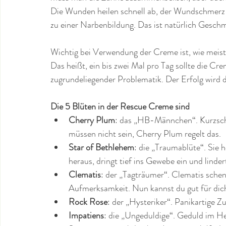
Die Wunden heilen schnell ab, der Wundschmerz l
zu einer Narbenbildung. Das ist natürlich Gesc
Wichtig bei Verwendung der Creme ist, wie meiste
Das heißt, ein bis zwei Mal pro Tag sollte die Cre
zugrundeliegender Problematik. Der Erfolg wird 
Die 5 Blüten in der Rescue Creme sind
Cherry Plum
: das „HB-Männchen“. Kurzsch
müssen nicht sein, Cherry Plum regelt das.
Star of Bethlehem
: die „Traumablüte“. Sie h
heraus, dringt tief ins Gewebe ein und linde
Clematis
: der „Tagträumer“. Clematis sche
Aufmerksamkeit. Nun kannst du gut für dic
Rock Rose
: der „Hysteriker“. Panikartige Z
Impatiens
: die „Ungeduldige“. Geduld im H