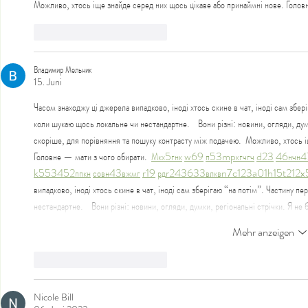
Можливо, хтось іще знайде серед них щось цікаве або принаймні нове. Голов
Gefällt mir
Antworten
Владимир Мельник
15. Juni
Часом знаходжу ці джерела випадково, іноді хтось скине в чат, іноді сам збе
коли шукаю щось локальне чи нестандартне.    Вони різні: новини, огляди, дум
скоріше, для порівняння та пошуку контрасту між подачею.  Можливо, хтось і
Головне — мати з чого обирати.  
М
к
х
5
г
нк
w69
п
53
mp
кг
чг
ч
d23
46
н
чн
4
k55
34
52
пп
кн
с
о
вн
43
вж
мг
r19
рд
r24
36
33
вл
кв
n7
c123
a01
h15
t21
2x
випадково, іноді хтось скине в чат, іноді сам зберігаю “на потім”. Частину 
нестандартне.    Вони різні: новини, огляди, думки, регіональні стрічки. Я н
Mehr anzeigen
Gefällt mir
Antworten
Nicole Bill