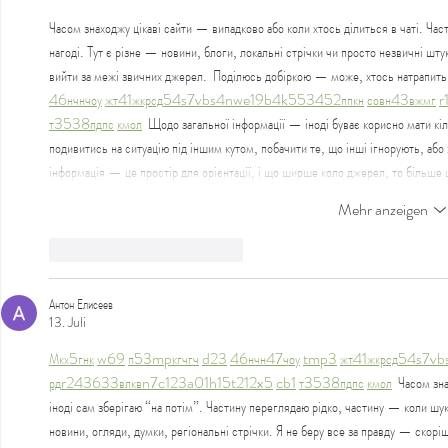
Часом знаходжу цікаві сайти — випадково або коли хтось ділиться в чаті. Част
нагоді. Тут є різне — новини, блоги, локальні стрічки чи просто незвичні шт
вийти за межі звичних джерел.  Поділюсь добіркою — може, хтось натрапить 
46
н
чн
чо
у
жт
41
ж
кр
сд
54
s7
vb
s4
nw
e19
b4
k55
34
52
пп
кн
с
о
вн
43
вж
мг
r
т
35
38
пд
пс
км
ол
  Щодо загальної інформації — іноді буває корисно мати кіл
подивитись на ситуацію під іншим кутом, побачити те, що інші ігнорують, аб
інформація — це простір для орієнтації, і що ширше коло джерел, то більше 
Mehr anzeigen
Gefällt mir
Antworten
Антон Елисеев
13. Juli
М
к
х
5
г
нк
w69
п
53
mp
кг
чг
ч
d23
46
н
чн
47
чо
у
tmp3
жт
41
ж
кр
сд
54
s7
vb
рд
r24
36
33
вл
кв
n7
c123
a01
h15
t21
2x5
cb1
т
35
38
пд
пс
км
ол
  Часом зн
іноді сам зберігаю “на потім”. Частину переглядаю рідко, частину — коли шук
новини, огляди, думки, регіональні стрічки. Я не беру все за правду — скорі