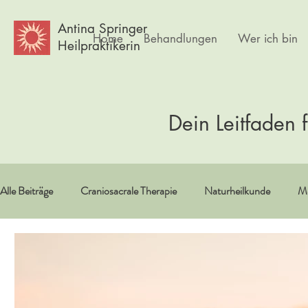
Antina Springer
Home
Behandlungen
Wer ich bin
Heilpraktikerin
Dein Leitfaden 
Alle Beiträge
Craniosacrale Therapie
Naturheilkunde
Me
Vitamine/Spurenelemente
Spiritualität
Erfahrungsberi
Psychlogie
Frauen
Körpertherapie
Kultur