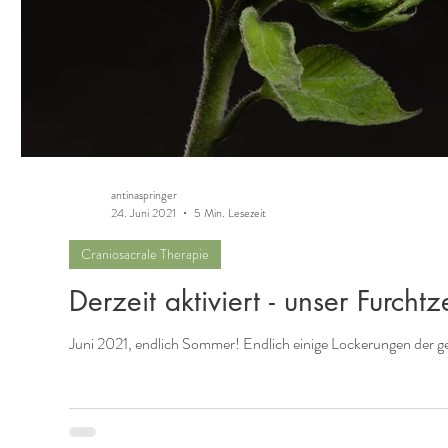
antinaspringer
24. Juni 2021
5 Min. Lesezeit
Craniosacrale Therapie
Derzeit aktiviert - unser Furch
Juni 2021, endlich Sommer! Endlich einige Lockerungen der 