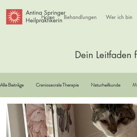
Antina Springer
Home
Behandlungen
Wer ich bin
Heilpraktikerin
Dein Leitfaden 
Alle Beiträge
Craniosacrale Therapie
Naturheilkunde
Me
Vitamine/Spurenelemente
Spiritualität
Erfahrungsberi
Psychlogie
Frauen
Körpertherapie
Kultur