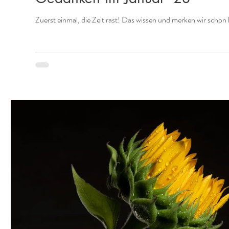
Zuerst einmal, die Zeit rast! Das wissen und merken wir schon l