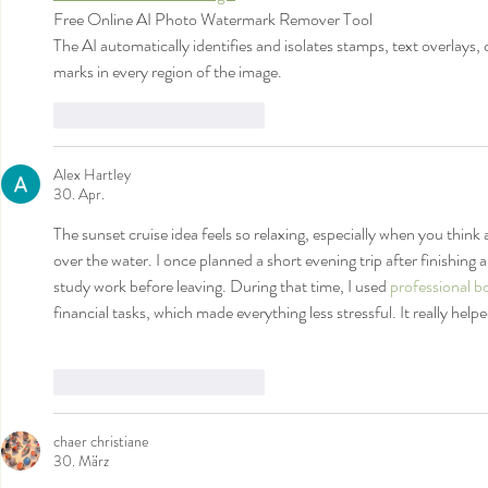
Free Online AI Photo Watermark Remover Tool 
The AI automatically identifies and isolates stamps, text overlays, 
marks in every region of the image.
Gefällt mir
Antworten
Alex Hartley
30. Apr.
The sunset cruise idea feels so relaxing, especially when you think
over the water. I once planned a short evening trip after finishing
study work before leaving. During that time, I used 
professional b
financial tasks, which made everything less stressful. It really h
Gefällt mir
Antworten
chaer christiane
30. März