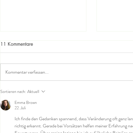
11 Kommentare
Kommentar verfassen...
Sich mit de
Die Welt in der du bist - der
Sortieren nach:
Aktuell
hintere Herzraum
Emma Brown
22. Juli
Ich finde den Gedanken spannend, dass Veränderung oft ganz lang
richtig erkennt. Gerade bei Vorsätzen helfen meiner Erfahrung nach
Erwartungen. Über 
casino legiano
 bin ich auf ähnliche Beiträge 