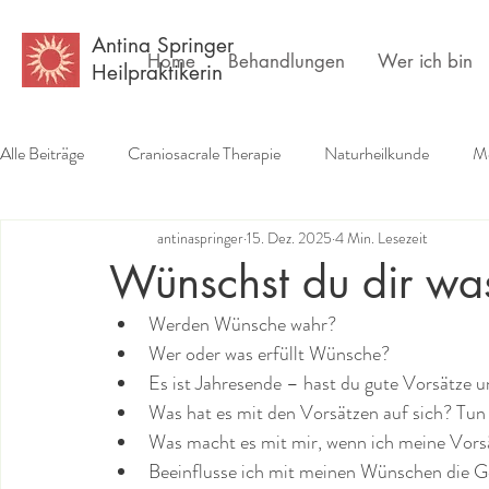
Antina Springer
Home
Behandlungen
Wer ich bin
Heilpraktikerin
Alle Beiträge
Craniosacrale Therapie
Naturheilkunde
Me
antinaspringer
15. Dez. 2025
4 Min. Lesezeit
Erfahrungsberichte
Buchempfehlungen
Psychlogie
Wünschst du dir wa
Werden Wünsche wahr?
Wer oder was erfüllt Wünsche?
Es ist Jahresende – hast du gute Vorsätze
Was hat es mit den Vorsätzen auf sich? Tun 
Was macht es mit mir, wenn ich meine Vorsät
Beeinflusse ich mit meinen Wünschen die Ge