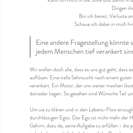
               Kann ich mich in die Stille und dam
Dingen ih
               Bin ich bereit, Verl
               Schaue ich dabei in mic
Eine andere Fragestellung könnte s
jedem Menschen tief verankert sin
Wir wollen doch alle, dass es uns gut geht, dass 
auflösen. Eine tiefe Sehnsucht nach einem guten 
verankert. Ein Motor, der uns weiter machen lässt
danieder liegen. So gesehen sind Wünsche Teil un
Um sie zu klären und in den Lebens-Flow einzugli
durchlässigen Egos. Das Ego ist nicht mehr der
Gehirn, dazu da, seine Aufgabe zu erfüllen - die 