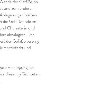
 Wände der Gefäße, so 
est und zum anderen 
n Ablagerungen bleiben. 
en die Gefäßwände im 
 und Cholesterin und 
dort abzulagern. Das 
r) der Gefäße verengt 
für Herzinfarkt und 
 gute Versorgung des 
vor diesen gefürchteten 
.