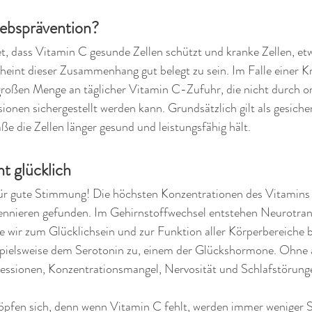
rebsprävention?
, dass Vitamin C gesunde Zellen schützt und kranke Zellen, etw
scheint dieser Zusammenhang gut belegt zu sein. Im Falle einer 
 großen Menge an täglicher Vitamin C-Zufuhr, die nicht durch o
ionen sichergestellt werden kann. Grundsätzlich gilt als gesiche
 die Zellen länger gesund und leistungsfähig hält. 
t glücklich
ür gute Stimmung! Die höchsten Konzentrationen des Vitamins
nnieren gefunden. Im Gehirnstoffwechsel entstehen Neurotrans
 wir zum Glücklichsein und zur Funktion aller Körperbereiche b
spielsweise dem Serotonin zu, einem der Glückshormone. Ohne 
ssionen, Konzentrationsmangel, Nervosität und Schlafstörunge
öpfen sich, denn wenn Vitamin C fehlt, werden immer weniger 