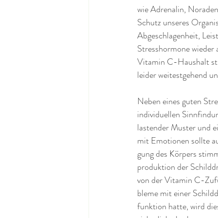
wie Adrenalin, Noradena
Schutz unseres Organi
Abgeschlagenheit, Leis
Stresshormone wieder a
Vitamin C-Haushalt stim
leider weitestgehend u
Neben eines guten Str
individuellen Sinnfindu
lastender Muster und 
mit Emotionen sollte a
gung des Körpers sti
produktion der Schildd
von der Vitamin C-Zuf
bleme mit einer Schild
funktion hatte, wird d