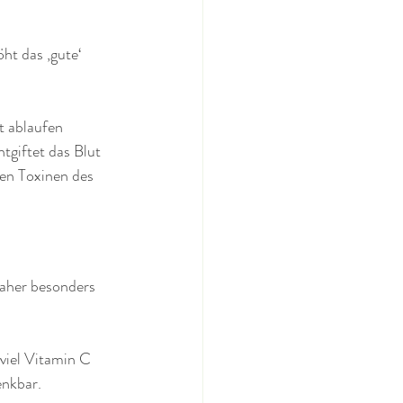
ht das ‚gute‘ 
t ablaufen 
tgiftet das Blut 
en Toxinen des 
aher besonders 
viel Vitamin C 
nkbar. 