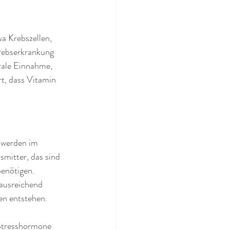
a Krebszellen, 
Krebserkrankung 
rale Einnahme, 
rt, dass Vitamin 
 werden im 
mitter, das sind 
enötigen. 
ausreichend 
n entstehen. 
Stresshormone 