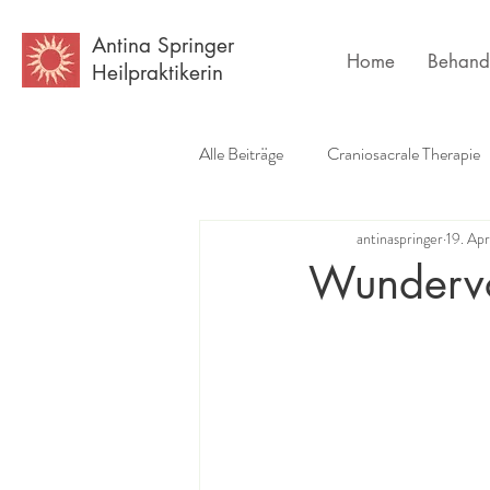
Antina Springer
Home
Behand
Heilpraktikerin
Alle Beiträge
Craniosacrale Therapie
antinaspringer
19. Ap
Erfahrungsberichte
Buchempf
Wundervo