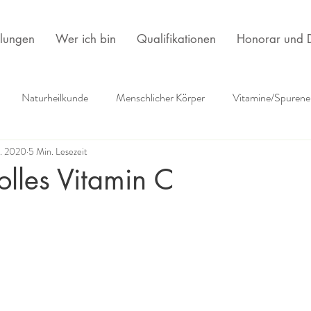
lungen
Wer ich bin
Qualifikationen
Honorar und D
Naturheilkunde
Menschlicher Körper
Vitamine/Spurene
r. 2020
5 Min. Lesezeit
ehlungen
Psychlogie
Frauen
Körpertherapie
Kultu
lles Vitamin C