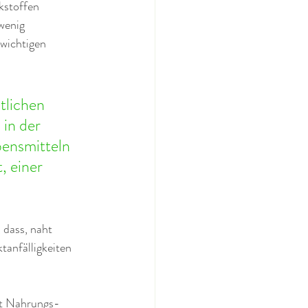
kstoffen 
wenig 
swichtigen 
lichen 
in der 
bensmitteln 
, einer 
dass, naht 
tanfälligkeiten 
it Nahrungs-