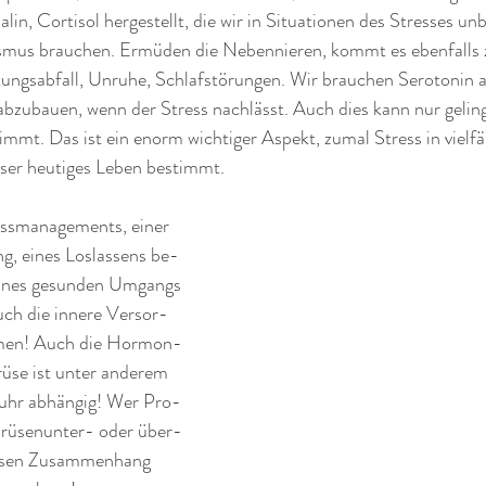
lin, Cortisol hergestellt, die wir in Situationen des Stresses un
smus brauchen. Ermüden die Nebennieren, kommt es ebenfalls 
tungsabfall, Unruhe, Schlafstörungen. Wir brauchen Serotonin a
bzubauen, wenn der Stress nachlässt. Auch dies kann nur gelin
mt. Das ist ein enorm wichtiger Aspekt, zumal Stress in vielfä
nser heutiges Leben bestimmt. 
essmanagements, einer 
ng, eines Loslassens be-
eines gesunden Umgangs 
uch die innere Versor-
mmen! Auch die Hormon-
rüse ist unter anderem 
uhr abhängig! Wer Pro-
drüsenunter- oder über-
iesen Zusammenhang 