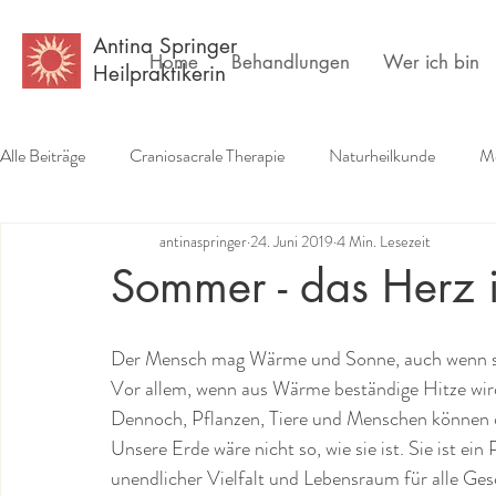
Antina Springer
Home
Behandlungen
Wer ich bin
Heilpraktikerin
Alle Beiträge
Craniosacrale Therapie
Naturheilkunde
Me
antinaspringer
24. Juni 2019
4 Min. Lesezeit
Erfahrungsberichte
Buchempfehlungen
Psychlogie
Sommer - das Herz i
Der Mensch mag Wärme und Sonne, auch wenn sic
Vor allem, wenn aus Wärme beständige Hitze wir
Dennoch, Pflanzen, Tiere und Menschen können o
Unsere Erde wäre nicht so, wie sie ist. Sie ist ei
unendlicher Vielfalt und Lebensraum für alle Ge