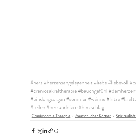
#herz
#herzensangelegenheit
#liebe
#liebevoll
#c
#craniosakraltherapie
#bauchgefühl
#demherzen
#bindungsorgan
#sommer
#wärme
#hitze
#kraf
#teilen
#herzundniere
#herzschlag
Craniosacrale Therapie
Menschlicher Körper
Spiritualität