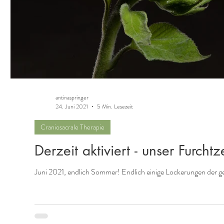
antinaspringer
24. Juni 2021
5 Min. Lesezeit
Craniosacrale Therapie
Derzeit aktiviert - unser Furch
Juni 2021, endlich Sommer! Endlich einige Lockerungen der 