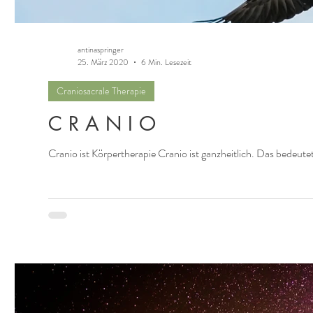
antinaspringer
25. März 2020
6 Min. Lesezeit
Craniosacrale Therapie
C R A N I O
Cranio ist Körpertherapie Cranio ist ganzheitlich. Das bedeute