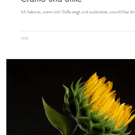
Ich liebe es, wenn sich Stille zeigt und ausbreitet, sowohl bei di