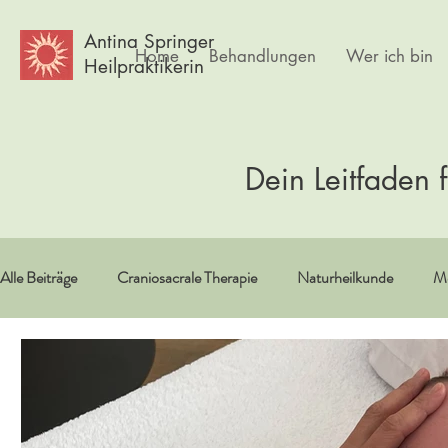
Antina Springer
Home
Behandlungen
Wer ich bin
Heilpraktikerin
Dein Leitfaden 
Alle Beiträge
Craniosacrale Therapie
Naturheilkunde
Me
Vitamine/Spurenelemente
Spiritualität
Erfahrungsberi
Psychlogie
Frauen
Körpertherapie
Kultur