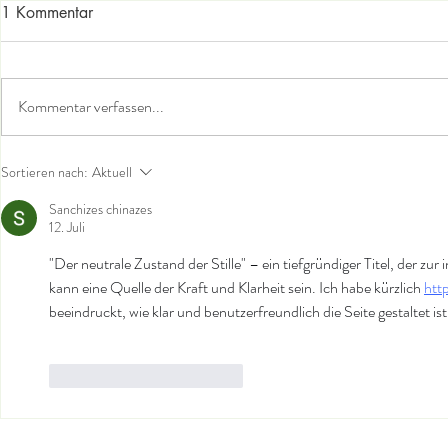
1 Kommentar
Kommentar verfassen...
Die Welt in der du bist - der
Indien kommt
Sortieren nach:
Aktuell
hintere Herzraum
Abhyanga-M
Sanchizes chinazes
12. Juli
"Der neutrale Zustand der Stille" – ein tiefgründiger Titel, der zur
kann eine Quelle der Kraft und Klarheit sein. Ich habe kürzlich 
htt
beeindruckt, wie klar und benutzerfreundlich die Seite gestaltet ist
Gefällt mir
Antworten