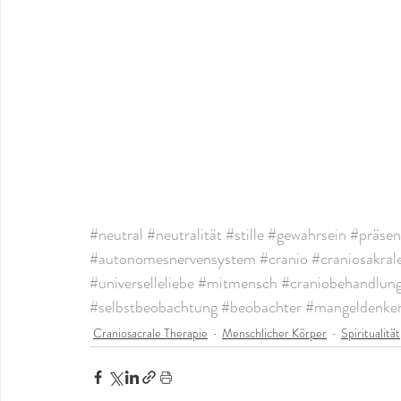
#neutral
#neutralität
#stille
#gewahrsein
#präsen
#autonomesnervensystem
#cranio
#craniosakral
#universelleliebe
#mitmensch
#craniobehandlun
#selbstbeobachtung
#beobachter
#mangeldenke
Craniosacrale Therapie
Menschlicher Körper
Spiritualität