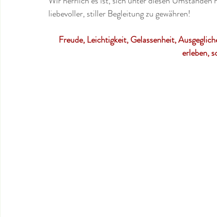
Wir herrlich es ist, sich unter diesen Umständen h
liebevoller, stiller Begleitung zu gewähren!
Freude, Leichtigkeit, Gelassenheit, Ausgeglich
erleben, 