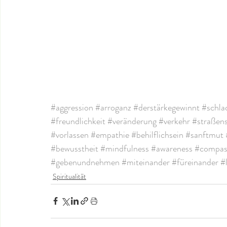
#aggression
#arroganz
#derstärkegewinnt
#schla
#freundlichkeit
#veränderung
#verkehr
#straßens
#vorlassen
#empathie
#behilflichsein
#sanftmut
#bewusstheit
#mindfulness
#awareness
#compas
#gebenundnehmen
#miteinander
#füreinander
#
Spiritualität