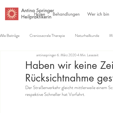
Antina Springer
Home
Behandlungen
Wer ich bin
Heilpraktikerin
Alle Beiträge
Craniosacrale Therapie
Naturheilkunde
Me
antinaspringer
6. März 2020
4 Min. Lesezeit
Erfahrungsberichte
Buchempfehlungen
Psychlogie
Haben wir keine Ze
Rücksichtnahme ges
Der Straßenverkehr gleicht mittlerweile einem Sc
respektive Schneller hat Vorfahrt.